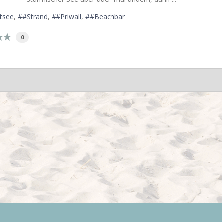
tsee
#Strand
#Priwall
#Beachbar
0