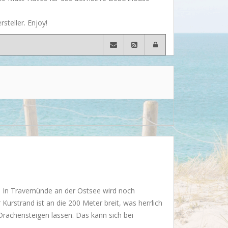
Wusstet Ihr schon?
steller. Enjoy!
Behind the scenes...
Enjoy!
Events
Lässige Möbel
Must have
Strände
Styling
Kramkiste
t. In Travemünde an der Ostsee wird noch
urstrand ist an die 200 Meter breit, was herrlich
Drachensteigen lassen. Das kann sich bei