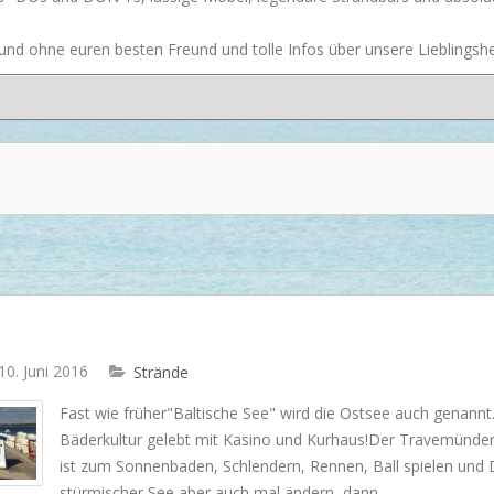
Dash & Albert
nd ohne euren besten Freund und tolle Infos über unsere Lieblingsher
Ilse Jacobsen
Artwood
 10. Juni 2016
Strände
Fast wie früher"Baltische See" wird die Ostsee auch genann
Bäderkultur gelebt mit Kasino und Kurhaus!Der Travemünder K
ist zum Sonnenbaden, Schlendern, Rennen, Ball spielen und 
stürmischer See aber auch mal ändern, dann ...