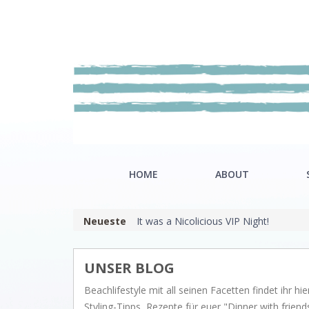
HOME
ABOUT
Neueste
It was a Nicolicious VIP Night!
Our mission
Riviè
Showroom
Hamp
UNSER BLOG
Nordi
Beachlifestyle mit all seinen Facetten findet ihr hier
Styling-Tipps, Rezepte für euer "Dinner with fri