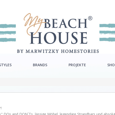
STYLES
BRANDS
PROJEKTE
SHO
ra Style
Rivièra Maison
ton Style
Ocean House
c Style
Gervasoni
!
Neptune
ends" DOs and DON`Ts, lässige Möbel, legendäre Strandbars und absol