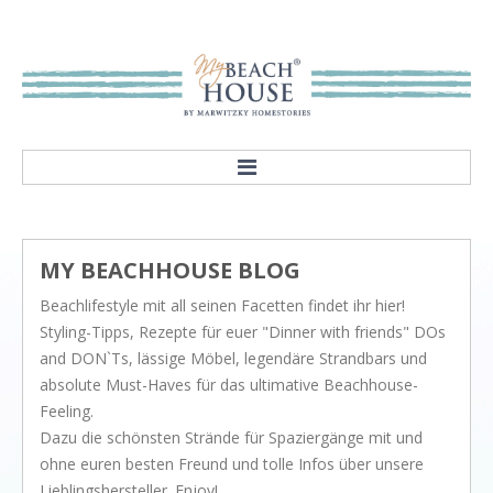
HOME
ABOUT
MY BEACHHOUSE BLOG
Our mission
Beachlifestyle mit all seinen Facetten findet ihr hier!
Showroom
Styling-Tipps, Rezepte für euer "Dinner with friends" DOs
STYLES
and DON`Ts, lässige Möbel, legendäre Strandbars und
absolute Must-Haves für das ultimative Beachhouse-
Rivièra Style
Feeling.
Hampton Style
Dazu die schönsten Strände für Spaziergänge mit und
ohne euren besten Freund und tolle Infos über unsere
Nordic Style
Lieblingshersteller. Enjoy!