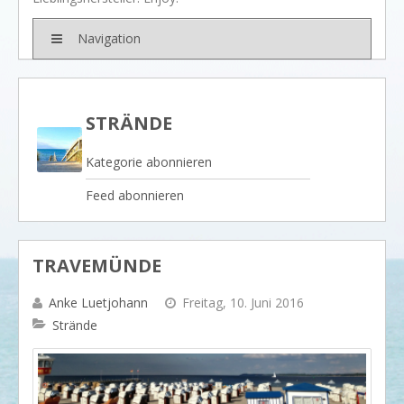
BRANDS
Rivièra Maison
Navigation
Ocean House
Gervasoni
STRÄNDE
Neptune
Kategorie abonnieren
Dash & Albert
Feed abonnieren
Ilse Jacobsen
Artwood
PROJEKTE
TRAVEMÜNDE
SHOP
BLOG
Anke Luetjohann
Freitag, 10. Juni 2016
Strände
Legendäre Strandbars
DOs and DON`Ts
Dinner with friends