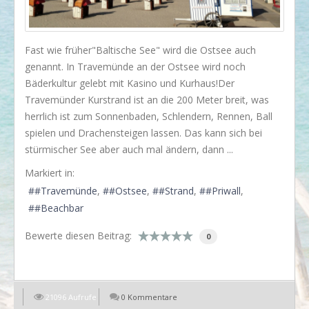
I love my dog!
Wusstet Ihr schon?
Fast wie früher"Baltische See" wird die Ostsee auch
Behind the scenes...
genannt. In Travemünde an der Ostsee wird noch
Bäderkultur gelebt mit Kasino und Kurhaus!Der
Enjoy!
Travemünder Kurstrand ist an die 200 Meter breit, was
Events
herrlich ist zum Sonnenbaden, Schlendern, Rennen, Ball
spielen und Drachensteigen lassen. Das kann sich bei
Lässige Möbel
stürmischer See aber auch mal ändern, dann ...
Must have
Markiert in:
Strände
#Travemünde
#Ostsee
#Strand
#Priwall
#Beachbar
Styling
Bewerte diesen Beitrag:
0
Kramkiste
KONTAKT
Kontaktformular
21096 Aufrufe
0 Kommentare
EN