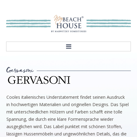
HOME
Gervasoni
ABOUT
Our mission
Showroom
Cooles italienisches Understatement findet seinen Ausdruck
STYLES
in hochwertigen Materialien und originellen Designs. Das Spiel
Rivièra Style
mit unterschiedlichen Hölzern und Farben schafft eine tolle
Spannung, die durch eine klare Formensprache wieder
Hampton Style
ausgeglichen wird. Das Label punktet mit schönen Stoffen,
Nordic Style
lässigen Hussenmöbeln und ungewöhnlichen Details, das die