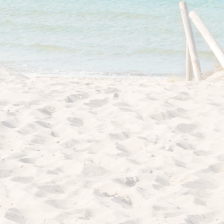
I love my dog!
Wusstet Ihr schon?
Behind the scenes...
Enjoy!
Events
Lässige Möbel
Must have
Strände
Styling
Kramkiste
KONTAKT
Kontaktformular