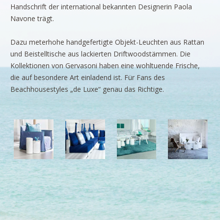
BRANDS
Handschrift der international bekannten Designerin Paola
Navone trägt.
Rivièra Maison
Ocean House
Dazu meterhohe handgefertigte Objekt-Leuchten aus Rattan
und Beistelltische aus lackierten Driftwoodstämmen. Die
Gervasoni
Kollektionen von Gervasoni haben eine wohltuende Frische,
Neptune
die auf besondere Art einladend ist. Für Fans des
Beachhousestyles „de Luxe“ genau das Richtige.
Dash & Albert
Ilse Jacobsen
Artwood
PROJEKTE
SHOP
BLOG
Legendäre Strandbars
DOs and DON`Ts
Dinner with friends