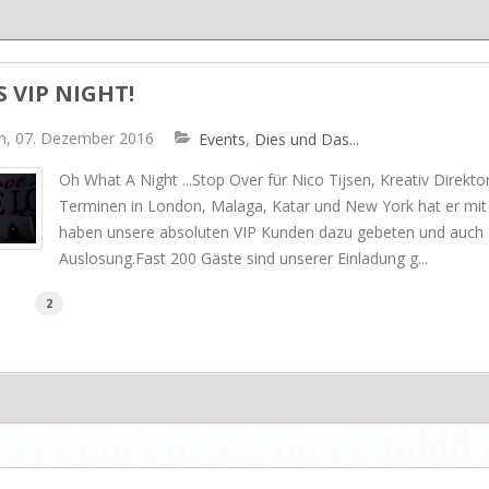
Dash & Albert
Ilse Jacobsen
S VIP NIGHT!
Artwood
h, 07. Dezember 2016
Events
Dies und Das...
Oh What A Night ...Stop Over für Nico Tijsen, Kreativ Direkto
Terminen in London, Malaga, Katar und New York hat er mit u
haben unsere absoluten VIP Kunden dazu gebeten und auch e
Auslosung.Fast 200 Gäste sind unserer Einladung g...
2