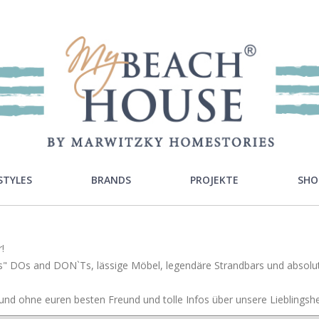
STYLES
BRANDS
PROJEKTE
SHO
ra Style
Rivièra Maison
!
ton Style
Ocean House
ends" DOs and DON`Ts, lässige Möbel, legendäre Strandbars und absol
c Style
Gervasoni
nd ohne euren besten Freund und tolle Infos über unsere Lieblingsher
Neptune