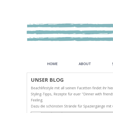
HOME
ABOUT
UNSER BLOG
Our mission
Riviè
Beachlifestyle mit all seinen Facetten findet ihr hier
Showroom
Hamp
Styling-Tipps, Rezepte für euer "Dinner with fri
Feeling.
Nordi
Dazu die schönsten Strände für Spaziergänge mit u