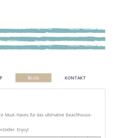
P
BLOG
KONTAKT
Legendäre Strandbars
Kontaktformular
DOs and DON`Ts
ute Must-Haves für das ultimative Beachhouse-
Dinner with friends
steller. Enjoy!
I love my dog!