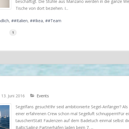
beschäftigt. Die Stühle aus Manzano werden in die ganze Welt
Tische von dort beziehen. I...
dlich
#Italien
#Ikea
#Team
1
13. Juni 2016
Events
Segelfans gesucht!Ihr seid ambitionierte Segel-Anfänger? Al
einer erfahrenen Crew schon mal Segelluft schnuppern!Für e
tauschen!Statt Faulenzen auf dem Badetuch einmal selbst di
BalticSailing-Partnerhäfen laden beim 7. ...