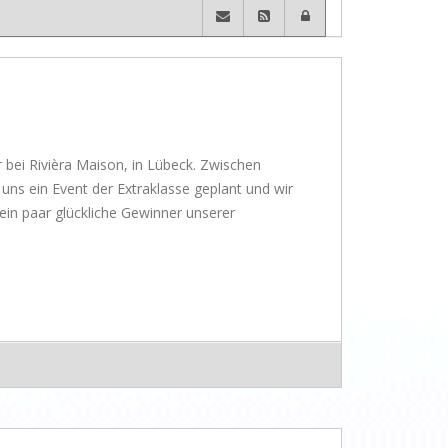
Wusstet Ihr schon?
Behind the scenes...
Enjoy!
Events
r bei Rivièra Maison, in Lübeck. Zwischen
Lässige Möbel
ns ein Event der Extraklasse geplant und wir
Must have
in paar glückliche Gewinner unserer
Strände
Styling
Kramkiste