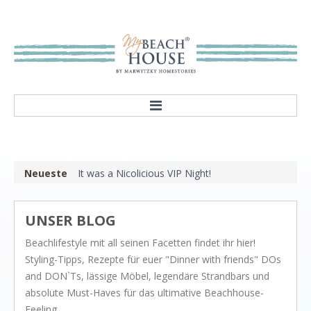
HOME
ABOUT
Neueste
It was a Nicolicious VIP Night!
Our mission
Showroom
UNSER BLOG
STYLES
Beachlifestyle mit all seinen Facetten findet ihr hier!
Rivièra Style
Styling-Tipps, Rezepte für euer "Dinner with friends" DOs
Hampton Style
and DON`Ts, lässige Möbel, legendäre Strandbars und
absolute Must-Haves für das ultimative Beachhouse-
Nordic Style
Feeling.