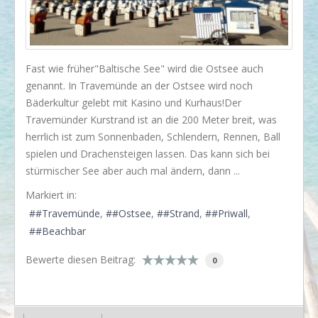
I love my dog!
Wusstet Ihr schon?
Behind the scenes...
Fast wie früher"Baltische See" wird die Ostsee auch
genannt. In Travemünde an der Ostsee wird noch
Enjoy!
Bäderkultur gelebt mit Kasino und Kurhaus!Der
Events
Travemünder Kurstrand ist an die 200 Meter breit, was
herrlich ist zum Sonnenbaden, Schlendern, Rennen, Ball
Lässige Möbel
spielen und Drachensteigen lassen. Das kann sich bei
Must have
stürmischer See aber auch mal ändern, dann ...
Strände
Markiert in:
#Travemünde
#Ostsee
#Strand
#Priwall
Styling
#Beachbar
Kramkiste
Bewerte diesen Beitrag:
0
KONTAKT
Kontaktformular