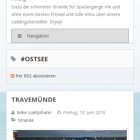
BRANDS
Dazu die schönsten Strände für Spaziergänge mit und
Rivièra Maison
ohne euren besten Freund und tolle Infos über unsere
Lieblingshersteller. Enjoy!
Ocean House
Gervasoni
Navigation
Neptune
Dash & Albert
#OSTSEE
Ilse Jacobsen
Per RSS abonnieren
Artwood
PROJEKTE
SHOP
TRAVEMÜNDE
BLOG
Anke Luetjohann
Freitag, 10. Juni 2016
Legendäre Strandbars
Strände
DOs and DON`Ts
Dinner with friends